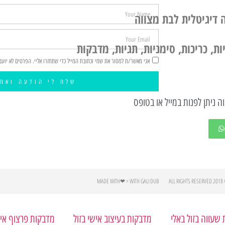
 דיגיטלית לבת מצווה
ת, כריכות, סימניות, תגיות, מדבקות
אני מאשר/ת למסור את שמי וכתובת המייל כדי שתחזרו אליי. הפרטים לא יועב
שלח לי הודעה ואחז
ה ניתן לפנות במייל או בטופס
MADE WITH❤ > WITH GALI DUB
© 2018 AL
שעווה בזול באלי
מדבקות בעיצוב אישי בזול
מדבקות פרצוף איש