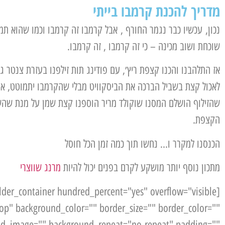
מדריך להכנת קרמבו בייתי
נכון, עכשיו כבר נגמר החורף , אבל קרמבו זה קרמבו וכמו שהוא תמ
שוכחת ושוב מכינה – כי זה קרמבו , זה קרמבו.
אז התלהבנו והכנו קצפת ריץ׳, עם פודינג תות זילפנו בעזרת צנטר ג
לאכול קצת בשביל הברכה את הביסקוויט מבלי שהקרמבו יתמוטט, אח
שהזילוף הושלם המסנו שוקולד מריר הוספנו קצת שמן על מנת שהשוק
הקצפת.
הכנסנו למקרר ו… נחשו תוך כמה זמן הכל חוסל
מתכון נוסף יותר מושקע לקרם בפנים יכול להיות
מרנג שווצרי
top" background_color="" border_size="" border_color=""
und_image="" background_repeat="no-repeat" padding=""