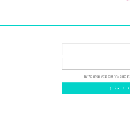
רו לגורם אחר ואוכל לבקש הסרה בכל עת
ור אליך