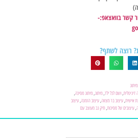
ה)
ר קשר בוואצאפ:-
 רוצה לשתף?
מיתוג
 דיגיטלית
,
​ושם לכל ילד
,
מיתוג
,
מיתוג מסיכה
,
ת אישית
,
עיצוב בר מצווה
,
עיצוב הזמנה
,
עיצוב
,
עיצובים של מסיכות
,
תיק גב מעוצב עם