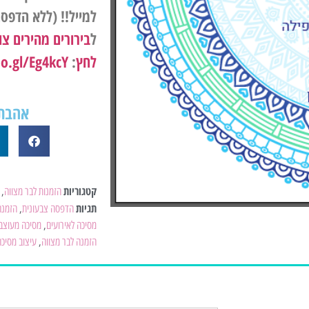
למייל!! (ללא הדפס
ל
בירורים מהירים צו
לחץ
:
goo.gl/Eg4kcY
אהבת?
קטגוריות
הזמנות לבר מצווה
,
תגיות
הדפסה צבעונית
,
הזמנה
מסיכה לאירועים
,
מסיכה מעוצב
הזמנה לבר מצווה
,
עיצוב מסיכה