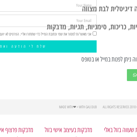
 דיגיטלית לבת מצווה
ת, כריכות, סימניות, תגיות, מדבקות
אני מאשר/ת למסור את שמי וכתובת המייל כדי שתחזרו אליי. הפרטים לא יועב
שלח לי הודעה ואחז
ה ניתן לפנות במייל או בטופס
MADE WITH❤ > WITH GALI DUB
© 2018 AL
שעווה בזול באלי
מדבקות בעיצוב אישי בזול
מדבקות פרצוף איש