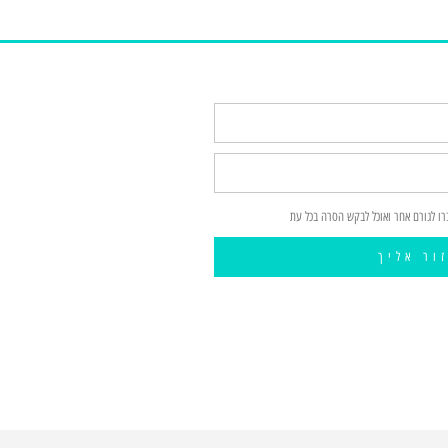
רו לגורם אחר ואוכל לבקש הסרה בכל עת
ור אליך