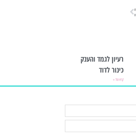
א
ם
רעיון לגמד והענק
כינור לדוד
קרא עוד »